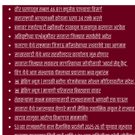
वीर धरणातून तब्बल ४६,८७१ क्युसेक पाण्याचा विसर्ग
महाराष्ट्राची भाग्यलक्ष्मी कोयना धरण 34 टक्के भरले
बनावट एनईएफटी स्क्रीनशॉट दाखवून फसवणूक करणारा अटकेत
अतिवृष्टीच्या पार्श्वभूमीवर सातारा जिल्ह्यात सतर्कतेचे आदेश
फलटण येथे राष्ट्रमाता जिजाऊ माँसाहेबांच्या रथयात्रेचे उद्या आगमन
साखरवाडी येथे अपर तहसीलदार कार्यालय सुरू होणार
सातारा जिल्ह्यात लवकरच नागरिकांच्या सोयीसाठी ‘आदर्श सेतू केंद्र’
विंग येथे आज संस्थापक पॅनलच्या प्रचाराचा भव्य शुभारंभ
🚨 ब्रेकिंग न्यूज | लाडकी बहीण योजनेबाबत सोशल मीडियावरील संदे
🚨 ब्रेकिंग न्यूज | मायणी परिसरात बिबट्याचा वावर
शेतकऱ्यांना सक्षम बनवण्यासाठी राज्यशासनाचे आणखी एक पाऊल
सातारा येथे उभारण्यात येणारे माजी सैनिक एकात्मिक संकुल हे राज्यात 
खटाव तालुका आरोग्य विभागात मनमानी!
53 व्या राज्यस्तरीय बाल वैज्ञानिक प्रदर्शनी 2025-26 ची पुण्यात सुरुवात