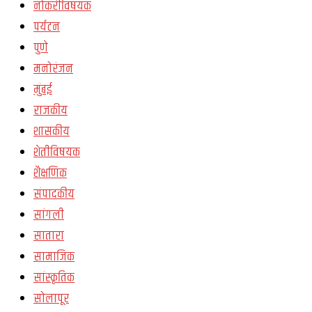
नोकरीविषयक
पर्यटन
पुणे
मनोरंजन
मुंबई
राजकीय
शासकीय
शेतीविषयक
शैक्षणिक
संपादकीय
सांगली
सातारा
सामाजिक
सांस्कृतिक
सोलापूर