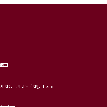
श अफवा
आदर्श ठरावे : पालकमंत्री शंभुराज देसाई