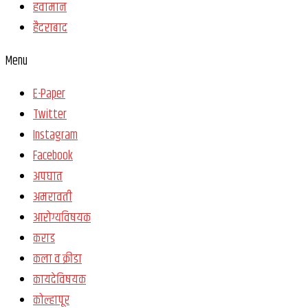
हवामान
हैदराबाद
Menu
E-Paper
Twitter
Instagram
Facebook
अपघात
अमरावती
आरोग्यविषयक
कराड
कला व क्रीडा
कायदेविषयक
कोल्हापूर