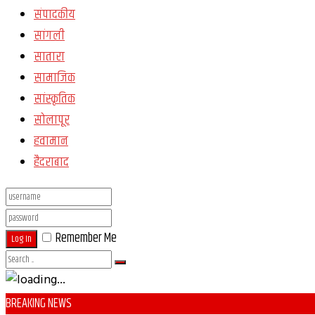
संपादकीय
सांगली
सातारा
सामाजिक
सांस्कृतिक
सोलापूर
हवामान
हैदराबाद
Remember Me
Log In
BREAKING NEWS