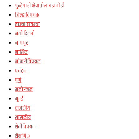
गुन्हेगारी क्षेत्रातील घडामोडी
जिल्हाविषयक
ताज्या बातम्या
नवी दिल्ली
नागपुर
नाशिक
नोकरीविषयक
पर्यटन
पुणे
मनोरंजन
मुंबई
राजकीय
शासकीय
शेतीविषयक
शैक्षणिक