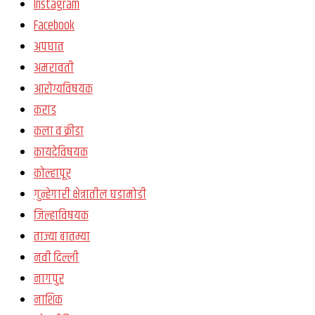
Instagram
Facebook
अपघात
अमरावती
आरोग्यविषयक
कराड
कला व क्रीडा
कायदेविषयक
कोल्हापूर
गुन्हेगारी क्षेत्रातील घडामोडी
जिल्हाविषयक
ताज्या बातम्या
नवी दिल्ली
नागपुर
नाशिक