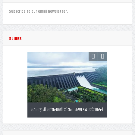
Subscribe to our email newsletter.
SLIDES
धरण 34 टक्के भरले
बनावट एनईएफटी स्क्रीनशॉट दाखवून फसवणूक
अतिवृष्टीच्या पार
करणारा अटकेत
आदेश