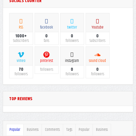
SOCIALS COUNTER
RSS
facebook
twitter
Youtube
1000+
0
0
0
Subscribers
fans
followers
Subscribers
vimeo
pinterest
instagram
sound cloud
70
0
0
followers
followers
followers
followers
TOP REVIEWS
Popular
Business
Comments
Tags
Popular
Business