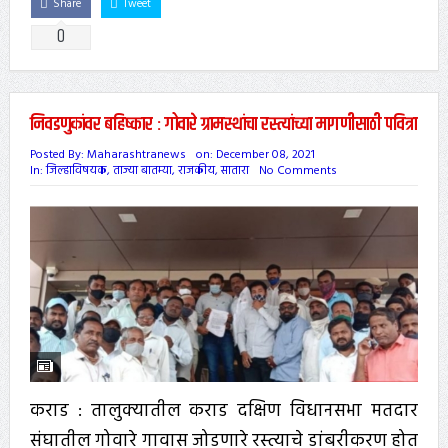
Share
Tweet
0
निवडणुकांवर बहिष्कार : गोवारे ग्रामस्थांचा रस्त्यांच्या मागणीसाठी पवित्रा
Posted By:
Maharashtranews
on:
December 08, 2021
In:
जिल्हाविषयक
,
ताज्या बातम्या
,
राजकीय
,
सातारा
No Comments
कराड : तालुक्यातील कराड दक्षिण विधानसभा मतदार
संघातील गोवारे गावास जोडणारे रस्त्याचे डांबरीकरण होत