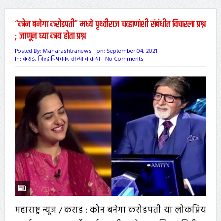
“कोन बनेगा करोडपती” मध्ये पृथ्वीराज चव्हाणांशी संबंधीत विचारला प्रश्न
; जाणून घ्या काय होता प्रश्न
Posted By:
Maharashtranews
on:
September 04, 2021
In:
कराड
,
जिल्हाविषयक
,
ताज्या बातम्या
No Comments
महाराष्ट्र न्यूज / कराड : कोन बनेगा करोडपती या लोकप्रिय