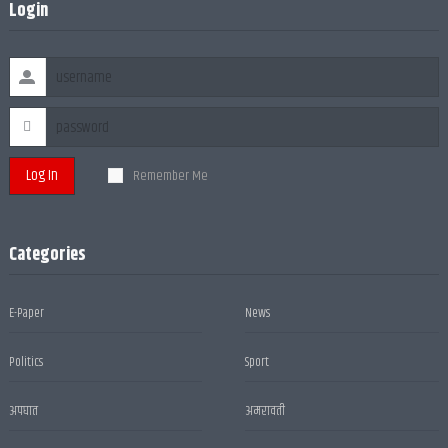
Login
Log In
Remember Me
Categories
E-Paper
News
Politics
Sport
अपघात
अमरावती