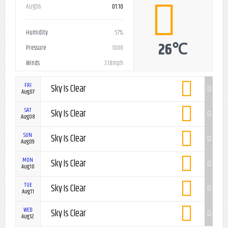
Cairo
NOW
Aug06
01:10
Humidity
57%
26℃
Pressure
1008
Winds
3.18mph
FRI
Sky Is Clear
Aug07
SAT
Sky Is Clear
Aug08
SUN
Sky Is Clear
Aug09
MON
Sky Is Clear
Aug10
TUE
Sky Is Clear
Aug11
WED