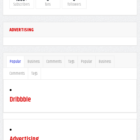
1000+
0
0
Subscribers
fans
followers
ADVERTISING
Popular
Business
Comments
Tags
Popular
Business
Comments
Tags
Dribbble