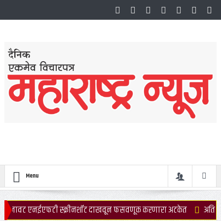
Menu
्क्रीनशॉट दाखवून फसवणूक करणारा अटकेत
अतिवृष्टीच्या पार्श्वभूमीवर 