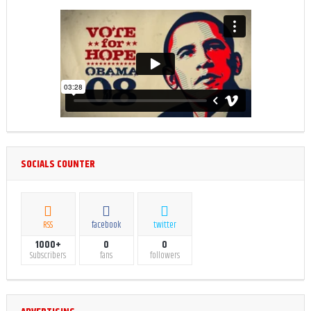
SOCIALS COUNTER
RSS
facebook
twitter
1000+
0
0
Subscribers
fans
followers