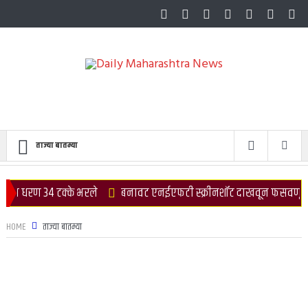
ताज्या बातम्या
के भरले
बनावट एनईएफटी स्क्रीनशॉट दाखवून फसवणूक करणारा अटकेत
HOME
ताज्या बातम्या