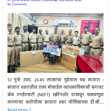
In:
गुन्हेगारी क्षेत्रातील घडामोडी
,
जिल्हाविषयक
,
ताज्या बातम्या
,
सातारा
No Comments
१२ गुन्हे उघड, २३.४५ लाखांचा मुद्देमाल जप्त सातारा :
सातारा शहरातील एका मोबाईल व्यावसायिकाची बनावट
बँक एनईएफटी (NEFT) स्क्रीनशॉट दाखवून फसवणूक
करणाऱ्या आरोपीला सातारा शहर पोलिसांच्या डी.बी....
Read more