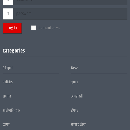
Log In
Remember Me
Categories
E-Paper
News
Politics
Sport
अपघात
अमरावती
आरोग्यविषयक
ई पेपर
कराड
कला व क्रीडा