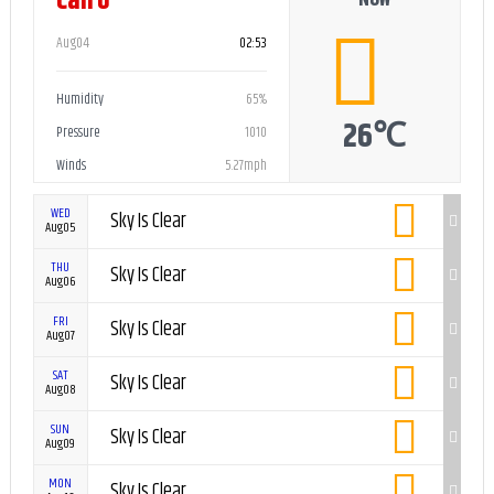
Cairo
NOW
Aug04
02:53
Humidity
65%
26℃
Pressure
1010
Winds
5.27mph
WED
Sky Is Clear
Aug05
THU
Sky Is Clear
Aug06
FRI
Sky Is Clear
Aug07
SAT
Sky Is Clear
Aug08
SUN
Sky Is Clear
Aug09
MON
Sky Is Clear