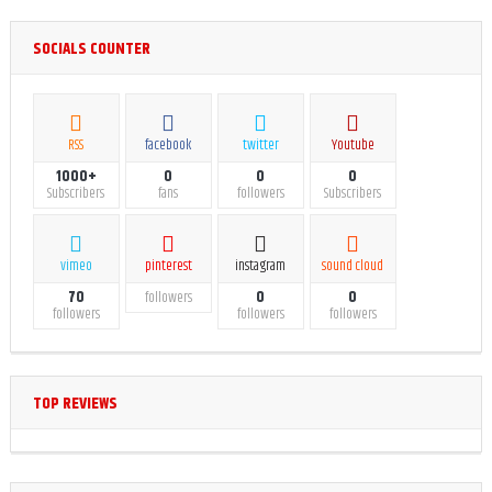
SOCIALS COUNTER
RSS
facebook
twitter
Youtube
1000+
0
0
0
Subscribers
fans
followers
Subscribers
vimeo
pinterest
instagram
sound cloud
70
0
0
followers
followers
followers
followers
TOP REVIEWS