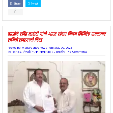
शेंद्रे गटाचा शिवसेनेच्या उमेदवारांचा प्रचार शुभारंभ आज
Share
Tweet
साखरवाडी जिल्हा परिषद व पंचायत समिती गटांत कोण आहेत
0
इच्छुक उमेदवार ?
तारळेचे रविंद्र लाहोटी यांची भारत संचार निगम लिमिटेड सल्लागार
समिती सदस्यपदी निवड
Posted By:
Maharashtranews
on:
May 03, 2025
In:
Politics
,
जिल्हाविषयक
,
ताज्या बातम्या
,
राजकीय
No Comments