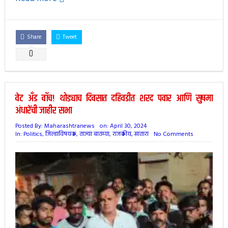
Share
Tweet
0
वेट अँड वॉच! थोड्याच दिवसात दहिवडीत शरद पवार आणि सुषमा
अंधारेंची जाहीर सभा
Posted By:
Maharashtranews
on:
April 30, 2024
In:
Politics
,
जिल्हाविषयक
,
ताज्या बातम्या
,
राजकीय
,
सातारा
No Comments