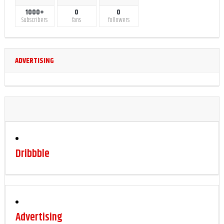
1000+
0
0
Subscribers
fans
followers
ADVERTISING
Dribbble
Advertising