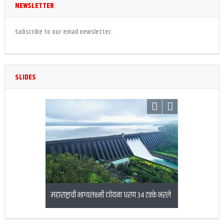
NEWSLETTER
Subscribe to our email newsletter.
SLIDES
 पाण्याचा विसर्ग
महाराष्ट्राची भाग्यलक्ष्मी कोयना धरण 34 टक्के भरले
बनावट एनईएफट
करणारा अटकेत