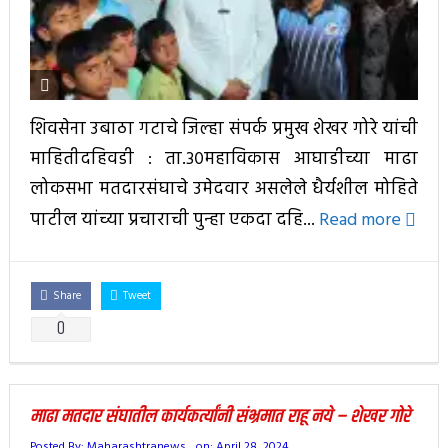
शिवसेना उबाठा गटाचे जिल्हा संपर्क प्रमुख शेखर गोरे यांची
माहितीदहिवडी : ता.३०महाविकास आघाडीच्या माढा
लोकसभा मतदारसंघाचे उमेदवार असलेले धैर्यशील मोहिते
पाटील यांच्या प्रचाराची पुन्हा एकदा दहि...
Read more
Share
Tweet
0
माढा मतदार संघातील कार्यकर्त्यांनी संभ्रमात राहू नये – शेखर गोरे
Posted By:
Maharashtranews
on:
April 28, 2024