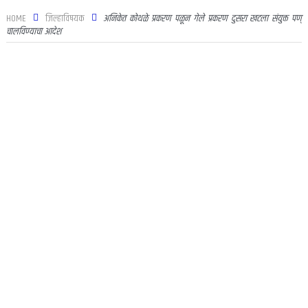
HOME
जिल्हाविषयक
अनिकेत कोथळे प्रकरण पळून गेले प्रकरण दुसरा खटला संयुक्त पण्
चालविण्याचा आदेश