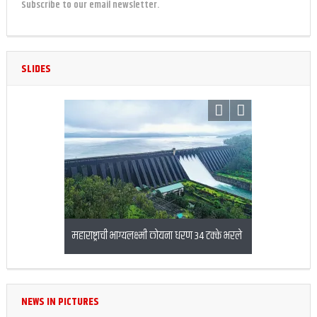
Subscribe to our email newsletter.
SLIDES
 पाण्याचा विसर्ग
महाराष्ट्राची भाग्यलक्ष्मी कोयना धरण 34 टक्के भरले
बनावट एनईएफट
करणारा अटकेत
NEWS IN PICTURES