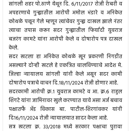
सांगली शहर पो.ठाणे येथून दि. ६/११/२०१७ रोजी रॅाबरी व
अपहरणाचे गुन्ह्यातील आरोपी अमोल भंडारे व अनिकेत
कोथळे पळून गेले म्हणून त्यांचेवर गुन्ह्य दाखल झाले नंतर
त्याचा तपास करून सदर गुन्ह्यातील फिर्यादी युवराज
बजरंग कामटे यांना आरोपी केले व दोषारोप पत्र दाखल
केले.
सदर खटला हा अनिकेत कोथळे खून प्रकरणी निगडीत
असल्याने दोन्ही खटले हे एकत्रित चालविण्याचे आदेश मे.
जिल्हा न्यायालय सांगली यांनी केले असून सदर कामी
दोषारोप पत्राचे वाचन दि.१८/११/२०२४ रोजी होणार आहे.
सदरकामी आरोपी क्र.१ युवराज कामटे व आ. क्र.६ राहुल
शिंगटे यांना जामिनावर खुले करण्यात यावे असा अर्ज बचाव
पक्षातर्फे ॲड विकास बा. पाटील-शिरगांवकर यांनी
दि१६/११/२०२४ रोजी न्यायालयात सादर केला आहे.
सत्र खटला क्र. ३३/२०१८ मध्ये सरकार पक्षाचा पुरावा