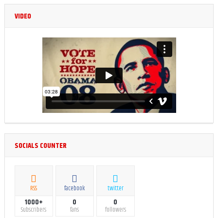
VIDEO
SOCIALS COUNTER
RSS
facebook
twitter
1000+
0
0
Subscribers
fans
followers