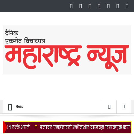
Menu
े भरले
बनावट एनईएफटी स्क्रीनशॉट दाखवून फसवणूक करणारा अटकेत