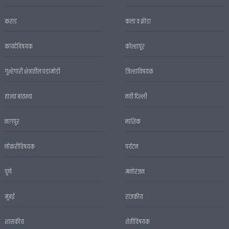
कराड
कला व क्रीडा
कायदेविषयक
कोल्हापूर
गुन्हेगारी क्षेत्रातील घडामोडी
जिल्हाविषयक
ताज्या बातम्या
नवी दिल्ली
नागपुर
नाशिक
नोकरीविषयक
पर्यटन
पुणे
मनोरंजन
मुंबई
राजकीय
शासकीय
शेतीविषयक