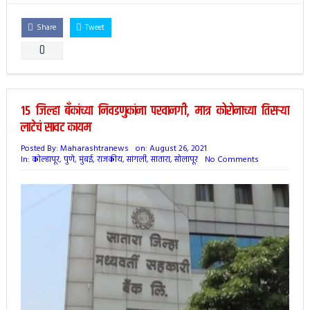
Share
Tweet
0
15 जिल्हा बँकांच्या निवडणुकांना परवानगी, मात्र कोरोनाच्या तिसऱ्या
लाटेचं सावट कायम
Posted By:
Maharashtranews
on:
August 26, 2021
In:
कोल्हापूर
,
पुणे
,
मुंबई
,
राजकीय
,
सांगली
,
सातारा
,
सोलापूर
No Comments