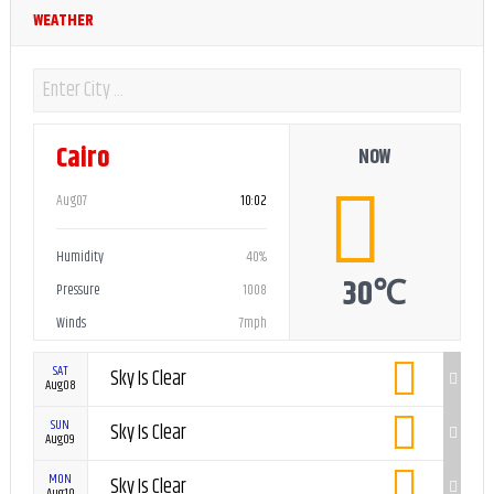
WEATHER
Cairo
NOW
Aug07
10:02
Humidity
40%
30℃
Pressure
1008
Winds
7mph
SAT
Sky Is Clear
Aug08
SUN
Sky Is Clear
Aug09
MON
Sky Is Clear
Aug10