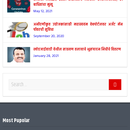
बाधितांचा मृत्यू
May 12, 2021
अनोंदणीकृत उद्योजकांसाठी महास्वयंम वेबपोर्टलवर अर्जंट मॅन
पॉवरची सुविधा
September 20, 2020
खोडजाईवाडी येथील साठवण तलावाचे भूसंपादन निधीचे वितरण
January 28, 2021
Most Pupolar