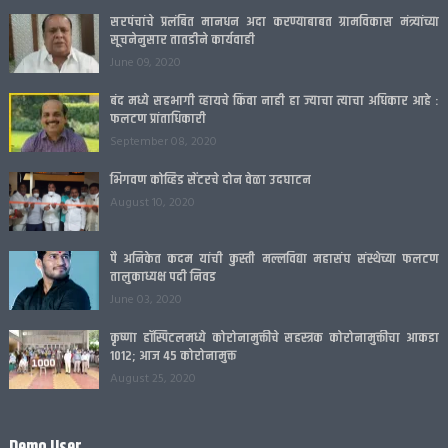
सरपंचांचे प्रलंबित मानधन अदा करण्याबाबत ग्रामविकास मंत्र्यांच्या
सूचनेनुसार तातडीने कार्यवाही
June 09, 2020
बंद मध्ये सहभागी व्हायचे किंवा नाही हा ज्याचा त्याचा अधिकार आहे :
फलटण प्रांताधिकारी
September 08, 2020
भिगवण कोव्हिड सेंटरचे दोन वेळा उदघाटन
August 10, 2020
पै अनिकेत कदम यांची कुस्ती मल्लविद्या महासंघ संस्थेच्या फलटण
तालुकाध्यक्ष पदी निवड
June 03, 2020
कृष्णा हॉस्पिटलमध्ये कोरोनामुक्तीचे सहस्त्रक कोरोनामुक्तीचा आकडा
1012; आज 45 कोरोनामुक्त
August 25, 2020
Demo User