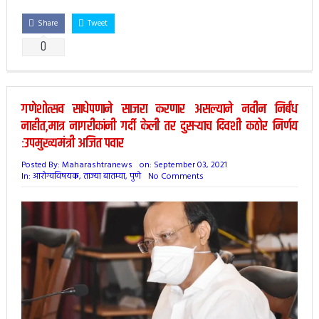
Share
Tweet
0
गणेशोत्सव साधेपणाने साजरा करणार असल्याने नवीन निर्बंध
नाहीत,मात्र नागरीकांनी गर्दी केली तर दुसऱ्याच दिवशी कठोर निर्णय
:उपमुख्यमंत्री अजित पवार
Posted By:
Maharashtranews
on:
September 03, 2021
In:
आरोग्यविषयक
,
ताज्या बातम्या
,
पुणे
No Comments