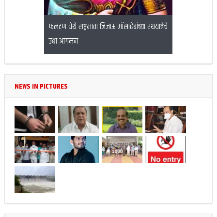
िल्ह्यात सतर्कतेचे
फलटण येथे राष्ट्रमाता जिजाऊ माँसाहेबांच्या रथयात्रेचे
वीर धरणातून तब्
उद्या आगमन
NEWS IN PICTURES