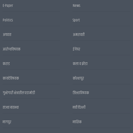
E-Paper
News
Politics
Sport
अपघात
अमरावती
आरोग्यविषयक
ई पेपर
कराड
कला व क्रीडा
कायदेविषयक
कोल्हापूर
गुन्हेगारी क्षेत्रातील घडामोडी
जिल्हाविषयक
ताज्या बातम्या
नवी दिल्ली
नागपुर
नाशिक