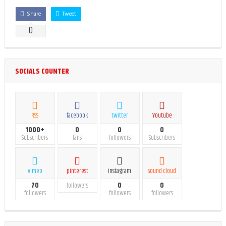
Share
Tweet
0
SOCIALS COUNTER
RSS
facebook
twitter
Youtube
1000+
0
0
0
Subscribers
fans
followers
Subscribers
vimeo
pinterest
instagram
sound cloud
70
0
0
followers
followers
followers
followers