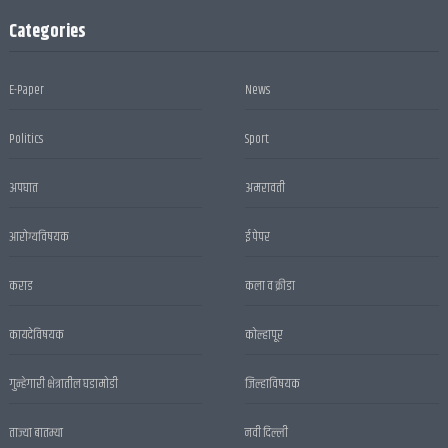
Categories
E-Paper
News
Politics
Sport
अपघात
अमरावती
आरोग्यविषयक
ई पेपर
कराड
कला व क्रीडा
कायदेविषयक
कोल्हापूर
गुन्हेगारी क्षेत्रातील घडामोडी
जिल्हाविषयक
ताज्या बातम्या
नवी दिल्ली