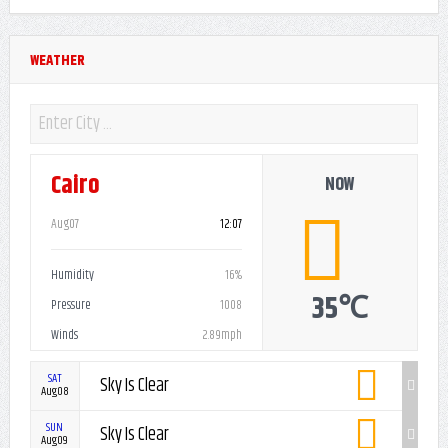
WEATHER
Cairo
NOW
Aug07
12:07
Humidity
16%
35℃
Pressure
1008
Winds
2.89mph
SAT
Sky Is Clear
Aug08
SUN
Sky Is Clear
Aug09