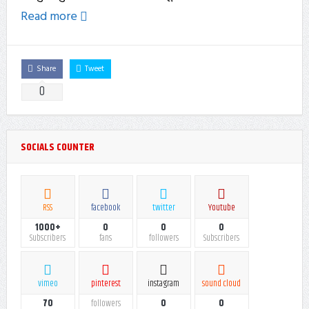
Read more
Share
Tweet
0
SOCIALS COUNTER
RSS
facebook
twitter
Youtube
1000+
0
0
0
Subscribers
fans
followers
Subscribers
vimeo
pinterest
instagram
sound cloud
70
0
0
followers