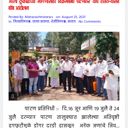
ओला दुष्काळच्या मागणीसाठी विक्रमबाबा पाटणकर यांचे शेतकऱ्यांसह
बोंब आंदोलन
Posted By:
Maharashtranews
on:
August 25, 2021
In:
जिल्हाविषयक
,
ताज्या बातम्या
,
शेतीविषयक
,
सातारा
No Comments
पाटण प्रतिनिधी :- दि.१६ जून आणि १९ जुलै ते २४
जुलै दरम्यान पाटण तालुक्यात झालेल्या अतिवृष्टी
ढगफुटीमुळे डोंगर दरडी ढासळून अनेक जणांचे जिव...