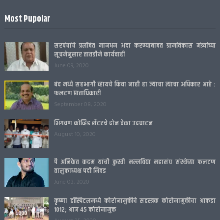
Most Pupolar
सरपंचांचे प्रलंबित मानधन अदा करण्याबाबत ग्रामविकास मंत्र्यांच्या
सूचनेनुसार तातडीने कार्यवाही
June 09, 2020
बंद मध्ये सहभागी व्हायचे किंवा नाही हा ज्याचा त्याचा अधिकार आहे :
फलटण प्रांताधिकारी
September 08, 2020
भिगवण कोव्हिड सेंटरचे दोन वेळा उदघाटन
August 10, 2020
पै अनिकेत कदम यांची कुस्ती मल्लविद्या महासंघ संस्थेच्या फलटण
तालुकाध्यक्ष पदी निवड
June 03, 2020
कृष्णा हॉस्पिटलमध्ये कोरोनामुक्तीचे सहस्त्रक कोरोनामुक्तीचा आकडा
1012; आज 45 कोरोनामुक्त