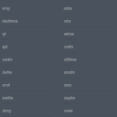
नागपुर
नाशिक
नोकरीविषयक
पर्यटन
पुणे
मनोरंजन
मुंबई
राजकीय
शासकीय
शेतीविषयक
शैक्षणिक
संपादकीय
सांगली
सातारा
सामाजिक
सांस्कृतिक
सोलापूर
हवामान