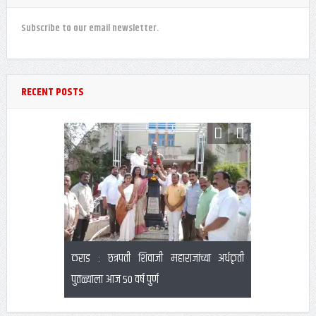
Subscribe to our email newsletter.
RECENT POSTS
कराड : छत्रपती शिवाजी महाराजांच्या अर्धकृती
फायनान्स बँकां
पुतळ्याला आज 50 वर्ष पुर्ण
दरेकरांना निवेद