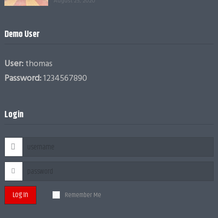
August 25, 2020
Demo User
User:
thomas
Password:
1234567890
Login
Log In
Remember Me