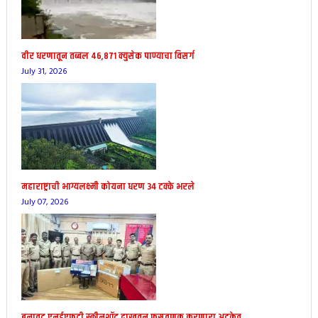
वीर धरणातून तब्बल ४६,८७१ क्युसेक पाण्याचा विसर्ग
July 31, 2026
महाराष्ट्राची भाग्यलक्ष्मी कोयना धरण 34 टक्के भरले
July 07, 2026
बनावट एनईएफटी स्क्रीनशॉट दाखवून फसवणूक करणारा अटकेत