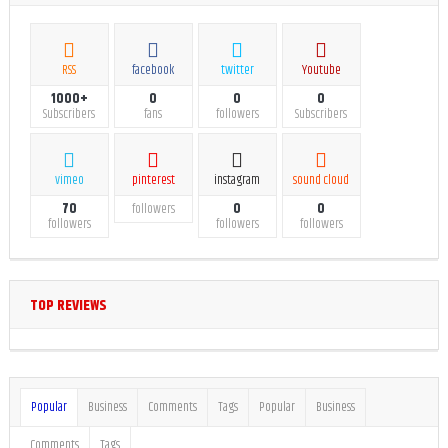
RSS
facebook
twitter
Youtube
1000+
0
0
0
Subscribers
fans
followers
Subscribers
vimeo
pinterest
instagram
sound cloud
70
0
0
followers
followers
followers
followers
TOP REVIEWS
Popular
Business
Comments
Tags
Popular
Business
Comments
Tags