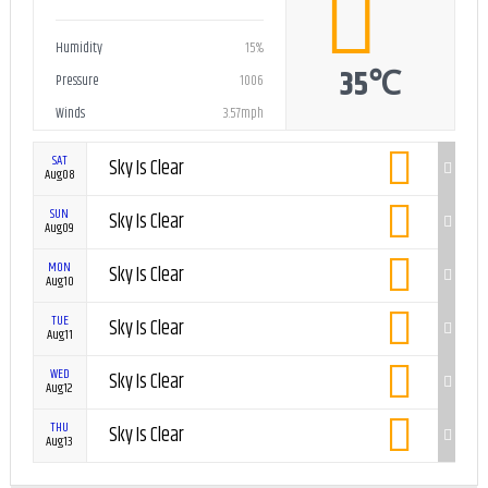
Aug07
04:08
Humidity
15%
35℃
Pressure
1006
Winds
3.57mph
SAT
Sky Is Clear
Aug08
SUN
Sky Is Clear
Aug09
MON
Sky Is Clear
Aug10
TUE
Sky Is Clear
Aug11
WED
Sky Is Clear
Aug12
THU
Sky Is Clear
Aug13