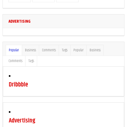
Subscribers
fans
followers
ADVERTISING
Popular
Business
Comments
Tags
Popular
Business
Comments
Tags
Dribbble
Advertising