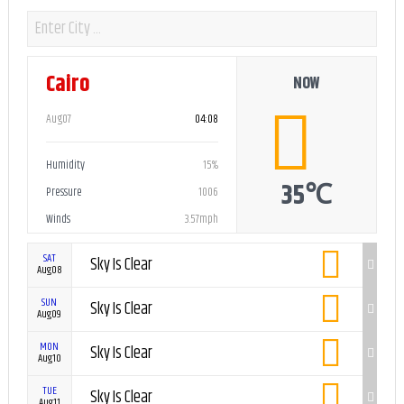
Cairo
NOW
Aug07
04:08
Humidity
15%
35℃
Pressure
1006
Winds
3.57mph
SAT
Sky Is Clear
Aug08
SUN
Sky Is Clear
Aug09
MON
Sky Is Clear
Aug10
TUE
Sky Is Clear
Aug11