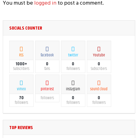
You must be
logged in
to post a comment.
SOCIALS COUNTER
RSS
facebook
twitter
Youtube
1000+
0
0
0
Subscribers
fans
followers
Subscribers
vimeo
pinterest
instagram
sound cloud
70
0
0
followers
followers
followers
followers
TOP REVIEWS