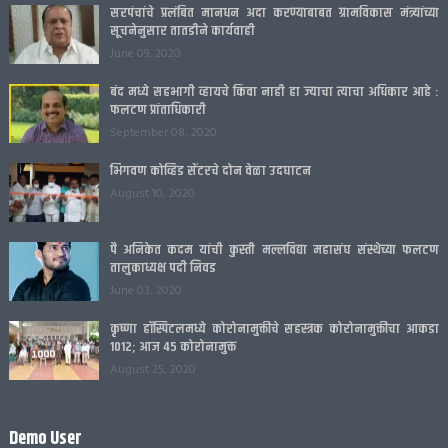
सरपंचांचे प्रलंबित मानधन अदा करण्याबाबत ग्रामविकास मंत्र्यांच्या
सूचनेनुसार तातडीने कार्यवाही
June 09, 2020
बंद मध्ये सहभागी व्हायचे किंवा नाही हा ज्याचा त्याचा अधिकार आहे :
फलटण प्रांताधिकारी
September 08, 2020
भिगवण कोव्हिड सेंटरचे दोन वेळा उदघाटन
August 10, 2020
पै अनिकेत कदम यांची कुस्ती मल्लविद्या महासंघ संस्थेच्या फलटण
तालुकाध्यक्ष पदी निवड
June 03, 2020
कृष्णा हॉस्पिटलमध्ये कोरोनामुक्तीचे सहस्त्रक कोरोनामुक्तीचा आकडा
1012; आज 45 कोरोनामुक्त
August 25, 2020
Demo User