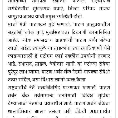
समितीच्या सभापती रेखाताई पाटील, राष्ट्रवादीचे
सरचिटणीस सुभाषराव पवार, जिल्हा परिषद सदस्य
बापूराव जाधव यांची प्रमुख उपस्थिती होती.
माजी मंत्री पाटणकर पुढे म्हणाले, पाटण तालुक्यातील
बहुतांशी लोक पुणे, मुंबईसह इतर ठिकाणी कामानिमित्त
आहेत. अनेक सभासद व ग्राहकांची पाटण अर्बन बँकेत
खाती आहेत. त्यामुळे या ग्राहकांना त्या त्याठिकाणी पैसे
काढण्यासाठी हे एटीएम कार्ड नक्कीच उपयोगी ठरणार
आहे. सभासद, ग्राहक, ठेवीदार यांनी या एटीएम सेवेचा
पुरेपूर लाभ घ्यावा. पाटण अर्बन बँक नेहमी आपल्या सेवेशी
तत्पर राहिल, असा विश्वास त्यांनी व्यक्त केला.
राष्ट्रवादीचे नेते सत्यजितसिंह पाटणकर म्हणाले, पाटण
अर्बन बँक सर्वसामान्य जनतेसाठी विविध सुविधा
देण्यासाठी नेहमीच प्रयत्नशील आहे. पाटण अर्बन बँकेचा
शाखाविस्तार झाला असला तरी बँकेची अद्यापपर्यंत