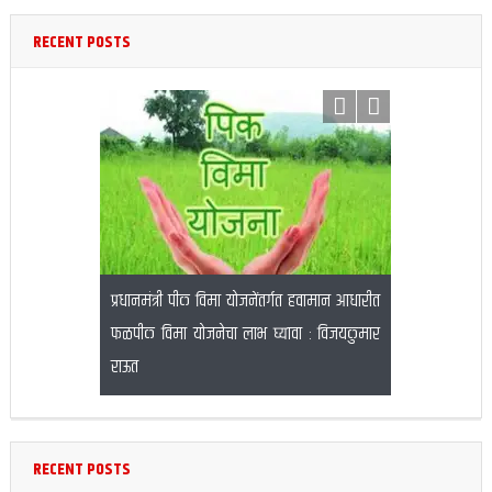
RECENT POSTS
प्रधानमंत्री पीक विमा योजनेंतर्गत हवामान आधारीत
फलटण तालुक्यात
 भोसले यांच्या
फळपीक विमा योजनेचा लाभ घ्यावा : विजयकुमार
मार्च पासून
जित पवार यांचे
राऊत
RECENT POSTS