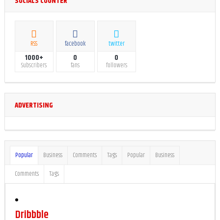
SOCIALS COUNTER
RSS
facebook
twitter
1000+
0
0
Subscribers
fans
followers
ADVERTISING
Popular
Business
Comments
Tags
Popular
Business
Comments
Tags
Dribbble