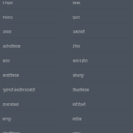
E-Paper
News
Politics
Sport
अपघात
अमरावती
आरोग्यविषयक
ई पेपर
कराड
कला व क्रीडा
कायदेविषयक
कोल्हापूर
गुन्हेगारी क्षेत्रातील घडामोडी
जिल्हाविषयक
ताज्या बातम्या
नवी दिल्ली
नागपुर
नाशिक