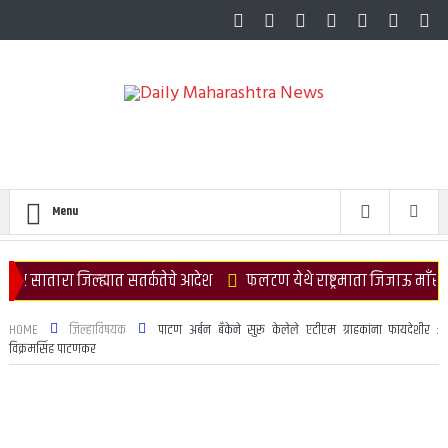
Menu
 जिल्ह्यात सतर्कतेचे आदेश
फलटण येथे राष्ट्रमाता जिजाऊ माँसाहेबांच्या रथयात
HOME
जिल्हाविषयक
पाटण अर्बन बँकेने सुरू केलेले एटीएम ग्राहकांना फायदेशीर :
विक्रमसिंह पाटणकर