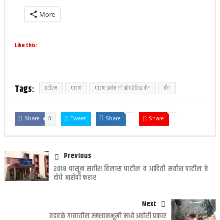
More
Like this:
Tags:
एटीएम
पाटण
पाटण अर्बन को ऑपरेटिव्ह बँक
बँक
0
Share
Tweet
Share
Share
Previous
2018 पासून सतीश विलास पाटील व आदिती सतीश पाटील हे
दोघे आरोपी फरार
Next
तडवळे गावातील स्मशानभूमी मध्ये अघोरी प्रकार