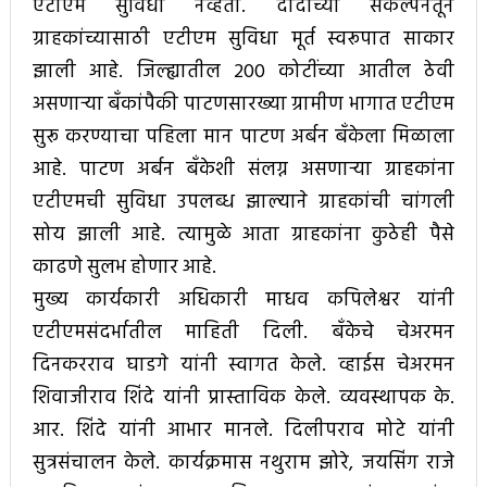
एटीएम सुविधा नव्हती. दादांच्या संकल्पनेतून
ग्राहकांच्यासाठी एटीएम सुविधा मूर्त स्वरूपात साकार
झाली आहे. जिल्ह्यातील 200 कोटींच्या आतील ठेवी
असणाऱ्या बँकांपैकी पाटणसारख्या ग्रामीण भागात एटीएम
सुरू करण्याचा पहिला मान पाटण अर्बन बँकेला मिळाला
आहे. पाटण अर्बन बँकेशी संलग्न असणाऱ्या ग्राहकांना
एटीएमची सुविधा उपलब्ध झाल्याने ग्राहकांची चांगली
सोय झाली आहे. त्यामुळे आता ग्राहकांना कुठेही पैसे
काढणे सुलभ होणार आहे.
मुख्य कार्यकारी अधिकारी माधव कपिलेश्वर यांनी
एटीएमसंदर्भातील माहिती दिली. बँकेचे चेअरमन
दिनकरराव घाडगे यांनी स्वागत केले. व्हाईस चेअरमन
शिवाजीराव शिंदे यांनी प्रास्ताविक केले. व्यवस्थापक के.
आर. शिंदे यांनी आभार मानले. दिलीपराव मोटे यांनी
सुत्रसंचालन केले. कार्यक्रमास नथुराम झोरे, जयसिंग राजे