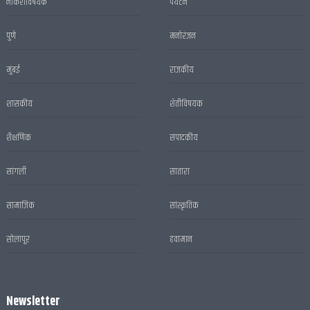
नोकरीविषयक
पर्यटन
पुणे
मनोरंजन
मुंबई
राजकीय
शासकीय
शेतीविषयक
शैक्षणिक
संपादकीय
सांगली
सातारा
सामाजिक
सांस्कृतिक
सोलापूर
हवामान
Newsletter