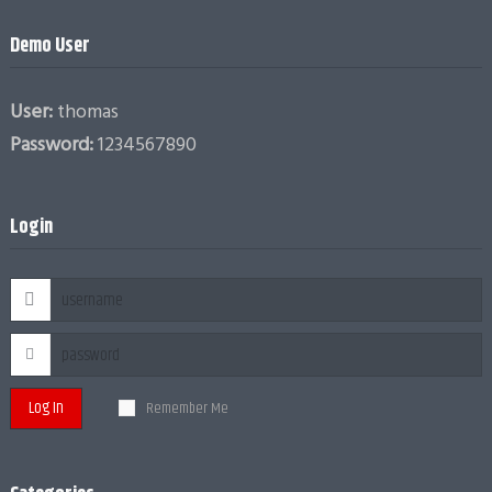
Demo User
User:
thomas
Password:
1234567890
Login
Log In
Remember Me