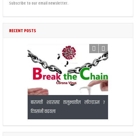
Subscribe to our email newsletter.
RECENT POSTS
चंद्र पवार
बारामती शहरासह तालुक्यातील लॉकडाऊन 7
बनगरवाडी येथे 
दिवसांनी वाढवला
गांजा केला जप्त