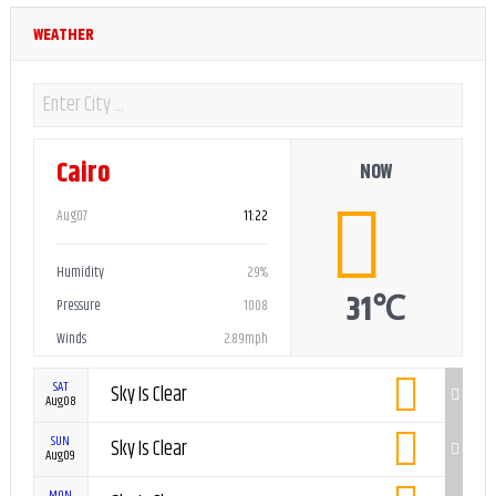
WEATHER
Cairo
NOW
Aug07
11:22
Humidity
29%
31℃
Pressure
1008
Winds
2.89mph
SAT
Sky Is Clear
Aug08
SUN
Sky Is Clear
Aug09
MON