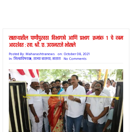
साताऱ्यातील पाणीपुरवठा विभागाचे आणि प्रभाग क्रमांक 1 चे काम
आदर्शवत : खा. श्री. छ. उदयनराजे भोसले
Posted By:
Maharashtranews
on:
October 08, 2021
In:
जिल्हाविषयक
,
ताज्या बातम्या
,
सातारा
No Comments