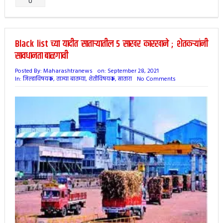
0
Black list च्या यादीत साताऱ्यातील 5 साखर कारखाने ; शेतकऱ्यांनी
सावधानता बाळगावी
Posted By:
Maharashtranews
on:
September 28, 2021
In:
जिल्हाविषयक
,
ताज्या बातम्या
,
शेतीविषयक
,
सातारा
No Comments