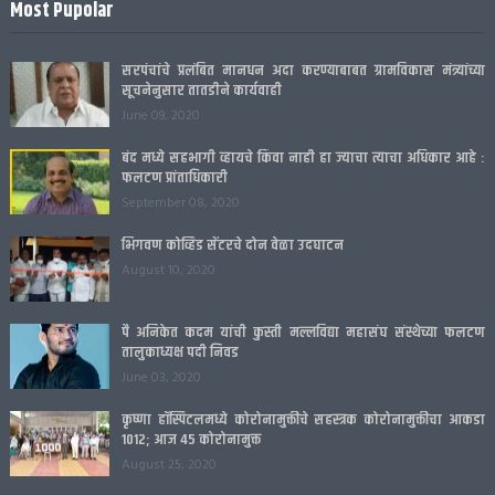
Most Pupolar
सरपंचांचे प्रलंबित मानधन अदा करण्याबाबत ग्रामविकास मंत्र्यांच्या
सूचनेनुसार तातडीने कार्यवाही
June 09, 2020
बंद मध्ये सहभागी व्हायचे किंवा नाही हा ज्याचा त्याचा अधिकार आहे :
फलटण प्रांताधिकारी
September 08, 2020
भिगवण कोव्हिड सेंटरचे दोन वेळा उदघाटन
August 10, 2020
पै अनिकेत कदम यांची कुस्ती मल्लविद्या महासंघ संस्थेच्या फलटण
तालुकाध्यक्ष पदी निवड
June 03, 2020
कृष्णा हॉस्पिटलमध्ये कोरोनामुक्तीचे सहस्त्रक कोरोनामुक्तीचा आकडा
1012; आज 45 कोरोनामुक्त
August 25, 2020