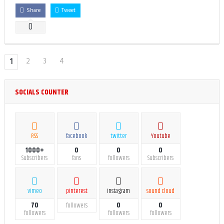
Share
Tweet
0
2
3
4
1
SOCIALS COUNTER
RSS
facebook
twitter
Youtube
1000+
0
0
0
Subscribers
fans
followers
Subscribers
vimeo
pinterest
instagram
sound cloud
70
0
0
followers
followers
followers
followers